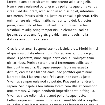
Lorem ipsum dolor sit amet, consectetur adipiscing elit.
Nam viverra euismod odio, gravida pellentesque urna varius
vitae. Sed dui lorem, adipiscing in adipiscing et, interdum
nec metus. Mauris ultricies, justo eu convallis placerat, felis
enim ornare nisi, vitae mattis nulla ante id dui. Ut lectus
purus, commodo et tincidunt vel, interdum sed lectus.
Vestibulum adipiscing tempor nisi id elementu sadips
ipsums dolores uns fugiats gravida nam elit vols nulla
dolores amet untras sitsers.
Cras id erat arcu. Suspendisse nec lacinia eros. Morbi in nisl
ut quam vulputate elementum. Donec ornare, turpis eget
rhoncus pharetra, nunc augue porta orci, eu volutpat enim
nisi ac risus. Proin a tortor id orci fermentum sollicitudin
tincidunt in magna. Quisque semper, leo a malesuada
dictum, orci massa blandit diam, nec porttitor quam nunc
laoreet odio. Maecenas sed felis ante, non cursus justo.
Vivamus semper euismod vulputate. Praesent a hendrerit
sapien. Sed dapibus leo rutrum lorem convallis et commodo
urna tempus. Quisque hendrerit imperdiet erat id fringilla.
Vivamus vitae odio nisi, sit amet pellentesque justo.
Pellentesque enim enim, ultricies sit amet blandit a, sagittis
vel dolor. Cras lorem purus, posuere sed hendrerit ac, varius