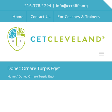
Skip
216.378.2794
|
info@ccr4life.org
to
content
Home
Contact Us
For Coaches & Trainers
Donec Ornare Turpis Eget
Home
Donec Ornare Turpis Eget
View
Larger
Image